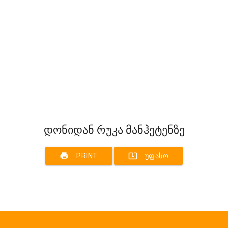
დონიდან რუკა მანჰეტენზე
print
system_update_alt
PRINT
ᲣᲤᲐᲡᲝ