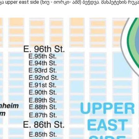
ა upper east side (ნიუ - იორკი- აშშ) ბეჭდვა. მანჰეტენის რუკ