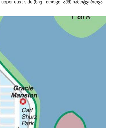
ა upper east side (ნიუ - იორკი- აშშ) ჩამოტვირთვა.