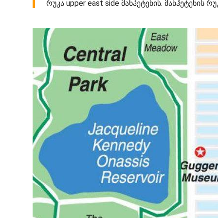
რუკა upper east side მანჰეტენის. მანჰეტენის რუკ